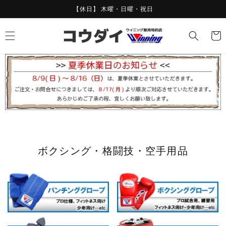
コンテ
【休日】 木曜・日曜・祝日
ンツに
進む
カ
ー
ト
ボクシング・格闘技・空手用品